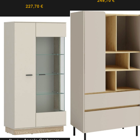
249,70
€
227,70
€