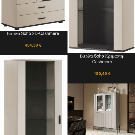
Βιτρίνα Soho 2D-Cashmere
454,30
€
Βιτρίνα Soho Κρεμαστή-
Cashmere
180,40
€