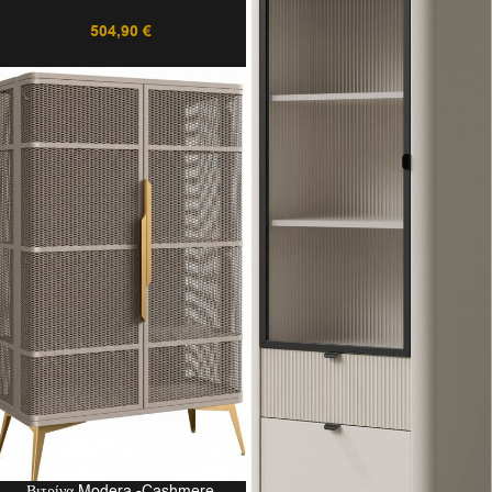
504,90
€
Βιτρίνα Modera -Cashmere