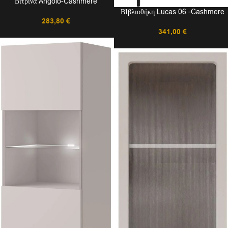
Βιτρίνα Angolo-Cashmere
ΒΙβλιοθήκη Lucas 06 -Cashmere
283,80
€
341,00
€