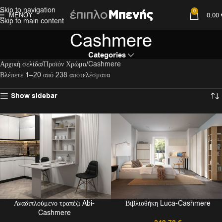
Skip to navigation
0
ΜΕΝΟΎ
0,00
Skip to main content
Cashmere
Categories
Αρχική σελίδα
Προϊόν Χρώμα
Cashmere
Βλέπετε 1–20 από 238 αποτελέσματα
Show sidebar
Αναδιπλούμενο τραπέζι Abi-
Βιβλιοθήκη Luca-Cashmere
Cashmere