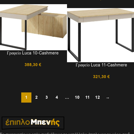
Γραφείο Luca 10-Cashmere
388,30
€
Γραφείο Luca 11-Cashmere
321,30
€
1
2
3
4
…
10
11
12
→