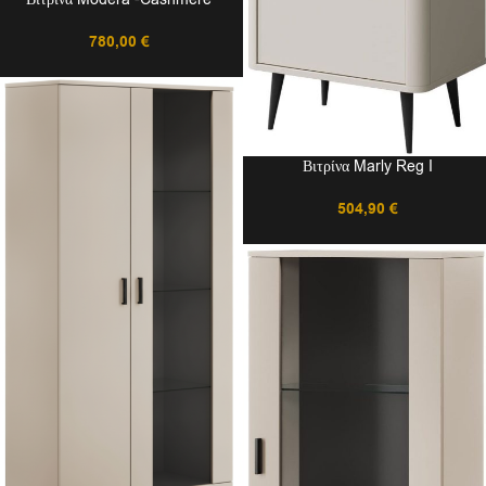
780,00
€
Βιτρίνα Marly Reg I
504,90
€