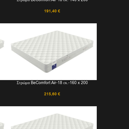
191,40
€
Στρώμα BeComfort Air-18 εκ.-160 x 200
215,60
€