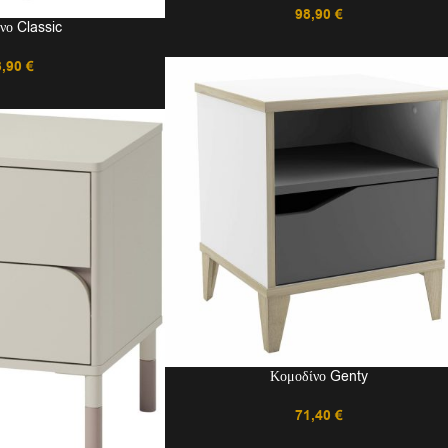
98,90
€
νο Classic
8,90
€
Κομοδίνο Genty
71,40
€