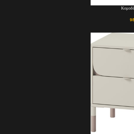
Κομοδί
9