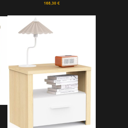
168,30
€