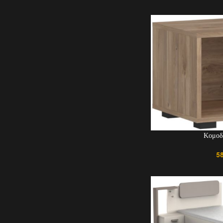
Κομοδ
5