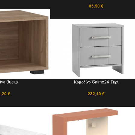
83,50
€
ίνο Bucks
Κομοδίνο Calmo24-Γκρί
8,20
€
232,10
€