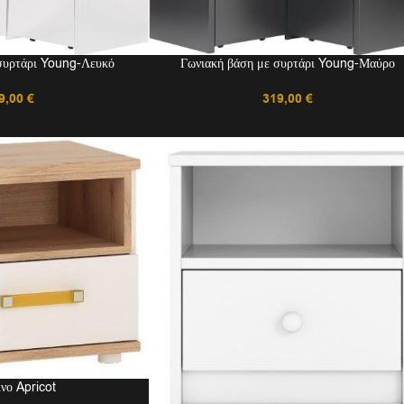
συρτάρι Young-Λευκό
Γωνιακή βάση με συρτάρι Young-Μαύρο
9,00
€
319,00
€
νο Apricot