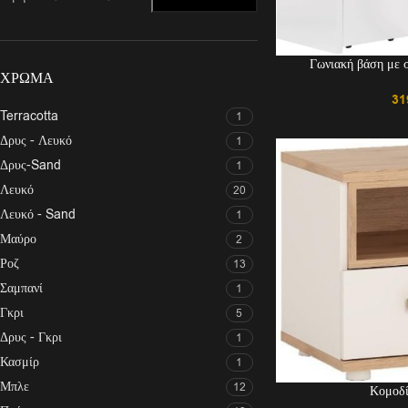
Γωνιακή βάση με 
ΧΡΏΜΑ
31
Terracotta
1
Δρυς - Λευκό
1
Δρυς-Sand
1
Λευκό
20
Λευκό - Sand
1
Μαύρο
2
Ροζ
13
Σαμπανί
1
Γκρι
5
Δρυς - Γκρι
1
Κασμίρ
1
Μπλε
12
Κομοδί