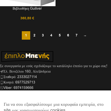
Βιβλιοθήκη Guiliver
360,80
€
1
2
3
4
5
6
7
→
Σε συνεργασία με εσάς σχεδιάζουμε το κατάλληλο έπιπλο για το χώρο σας!
Ελ. Βενιζέλου 160, Αλεξάνδρεια
Σταθερό: 2333027114
Κινητό: 6977529713
Viber: 6974159666
info@mpenis.gr
Για να σου εξασφαλίσουμε μια κορυφαία εμπειρία, στο
site μας χρησιμοποιούμε cookies.