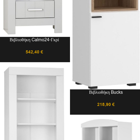
Βιβλιοθήκη Calmo24-Γκρί
542,40
€
Βιβλιοθήκη Bucks
218,90
€