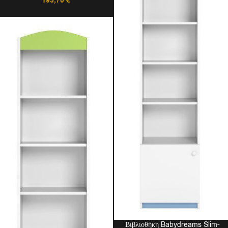
193,70
€
Βιβλιοθήκη Babydreams Slim-