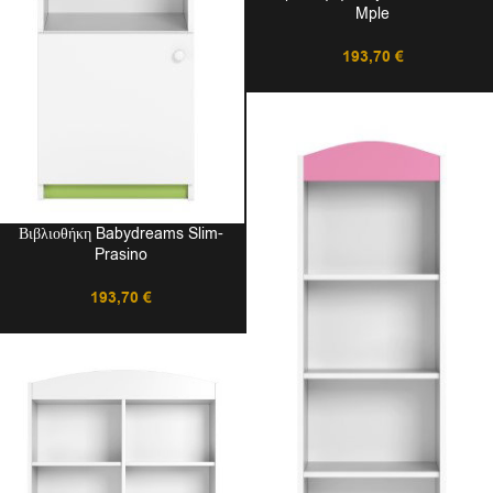
Mple
193,70
€
Βιβλιοθήκη Babydreams Slim-
Prasino
193,70
€