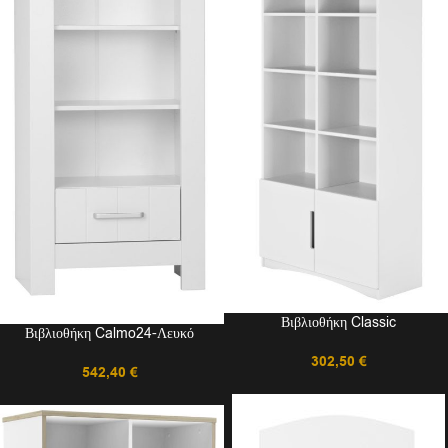
Βιβλιοθήκη Classic
Βιβλιοθήκη Calmo24-Λευκό
302,50
€
542,40
€