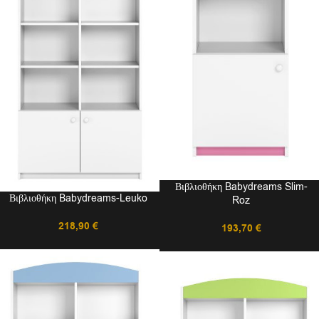
Βιβλιοθήκη Babydreams Slim-
Βιβλιοθήκη Babydreams-Leuko
Roz
218,90
€
193,70
€