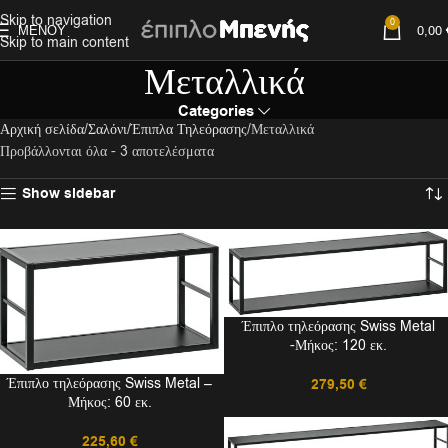
Skip to navigation
0
ΜΕΝΟΎ
0,00
Skip to main content
Μεταλλικά
Categories
Αρχική σελίδα
Σαλόνι
Έπιπλα Τηλεόρασης
Μεταλλικά
Προβάλλονται όλα - 3 αποτελέσματα
Show sidebar
Έπιπλο τηλεόρασης Swiss Metal
-Μήκος: 120 εκ.
Έπιπλο τηλεόρασης Swiss Metal –
279,50
€
Μήκος: 60 εκ.
225,60
€