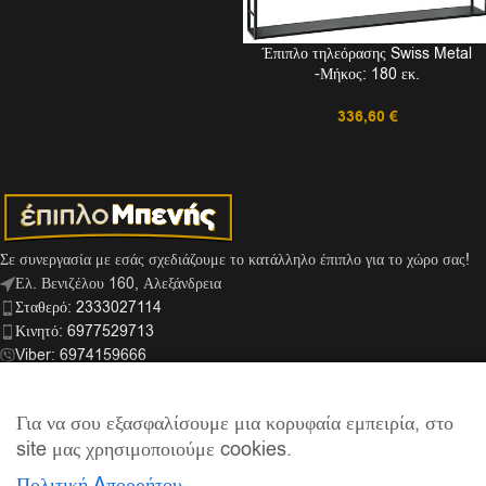
Έπιπλο τηλεόρασης Swiss Metal
-Μήκος: 180 εκ.
336,60
€
Σε συνεργασία με εσάς σχεδιάζουμε το κατάλληλο έπιπλο για το χώρο σας!
Ελ. Βενιζέλου 160, Αλεξάνδρεια
Σταθερό: 2333027114
Κινητό: 6977529713
Viber: 6974159666
info@mpenis.gr
Για να σου εξασφαλίσουμε μια κορυφαία εμπειρία, στο
site μας χρησιμοποιούμε cookies.
ΣΎΝΔΕΣΜΟΙ
Πολιτική Aπορρήτου