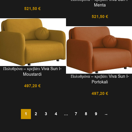
Menta
521,50
€
521,50
€
Πολυθρόνα – κρεβάτι Viva Sun I-
Moustardi
Πολυθρόνα – κρεβάτι Viva Sun I-
Portokali
497,20
€
497,20
€
1
2
3
4
…
7
8
9
→