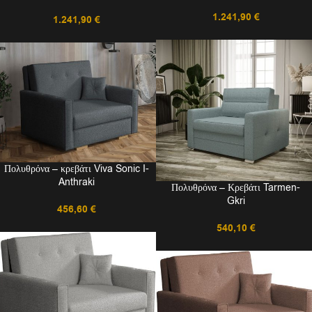
1.241,90
€
1.241,90
€
Πολυθρόνα – κρεβάτι Viva Sonic I-
Anthraki
Πολυθρόνα – Κρεβάτι Tarmen-
Gkri
456,60
€
540,10
€