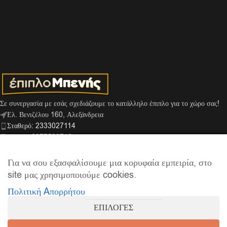
Σε συνεργασία με εσάς σχεδιάζουμε το κατάλληλο έπιπλο για το χώρο σας!
Ελ. Βενιζέλου 160, Αλεξάνδρεια
Σταθερό: 2333027114
Κινητό: 6977529713
Viber: 6974159666
info@mpenis.gr
Για να σου εξασφαλίσουμε μια κορυφαία εμπειρία, στο
site μας χρησιμοποιούμε cookies.
Πολιτική Aπορρήτου
ΣΎΝΔΕΣΜΟΙ
ΕΠΙΛΟΓΕΣ
ΠΛΗΡΟΦΟΡΊΕΣ