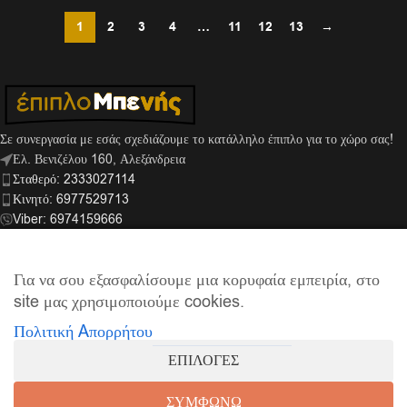
1
2
3
4
…
11
12
13
→
Σε συνεργασία με εσάς σχεδιάζουμε το κατάλληλο έπιπλο για το χώρο σας!
Ελ. Βενιζέλου 160, Αλεξάνδρεια
Σταθερό: 2333027114
Κινητό: 6977529713
Viber: 6974159666
info@mpenis.gr
Για να σου εξασφαλίσουμε μια κορυφαία εμπειρία, στο
site μας χρησιμοποιούμε cookies.
ΣΎΝΔΕΣΜΟΙ
Πολιτική Aπορρήτου
ΠΛΗΡΟΦΟΡΊΕΣ
ΕΠΙΛΟΓΕΣ
© 2026
Έπιπλο Μπενής
| Supported by
netExelixis
ΣΥΜΦΩΝΩ