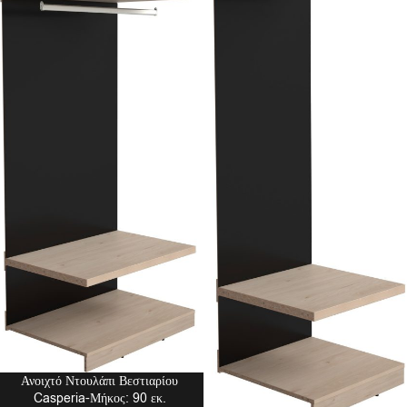
Ανοιχτό Ντουλάπι Βεστιαρίου
Casperia-Μήκος: 90 εκ.