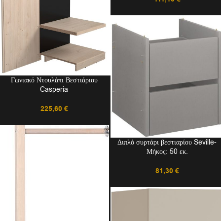
Γωνιακό Ντουλάπι Βεστιάριου
Casperia
225,60
€
Διπλό συρτάρι βεστιαρίου Seville-
Μήκος: 50 εκ.
81,30
€