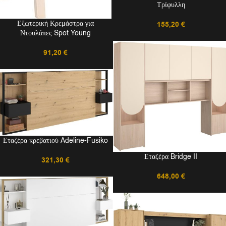
Τρίφυλλη
Εξωτερική Κρεμάστρα για
155,20
€
Ντουλάπες Spot Young
91,20
€
Εταζέρα κρεβατιού Adeline-Fusiko
Εταζέρα Bridge II
321,30
€
648,00
€