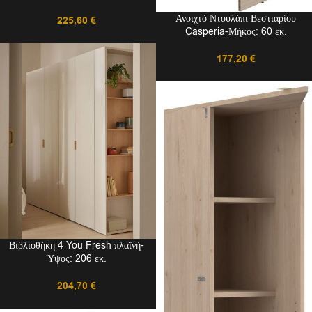
Ανοιχτό Ντουλάπι Βεστιαρίου
225,60
€
Casperia-Μήκος: 60 εκ.
177,20
€
Βιβλιοθήκη 4 You Fresh πλαϊνή-
Ύψος: 206 εκ.
204,70
€