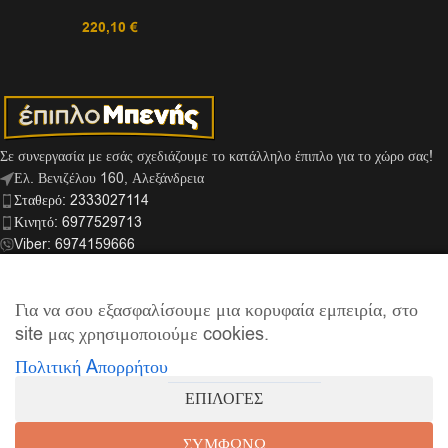
220,10
€
Σε συνεργασία με εσάς σχεδιάζουμε το κατάλληλο έπιπλο για το χώρο σας!
Ελ. Βενιζέλου 160, Αλεξάνδρεια
Σταθερό: 2333027114
Κινητό: 6977529713
Viber: 6974159666
info@mpenis.gr
Για να σου εξασφαλίσουμε μια κορυφαία εμπειρία, στο
site μας χρησιμοποιούμε cookies.
ΣΎΝΔΕΣΜΟΙ
Πολιτική Aπορρήτου
ΠΛΗΡΟΦΟΡΊΕΣ
ΕΠΙΛΟΓΕΣ
© 2026
Έπιπλο Μπενής
| Supported by
netExelixis
ΣΥΜΦΩΝΩ