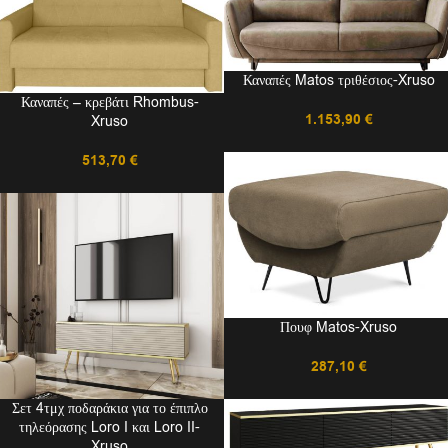
Καναπές Matos τριθέσιος-Xruso
Καναπές – κρεβάτι Rhombus-
1.153,90
€
Xruso
513,70
€
Πουφ Matos-Xruso
287,10
€
Σετ 4τμχ ποδαράκια για το έπιπλο
τηλεόρασης Loro I και Loro II-
Xruso