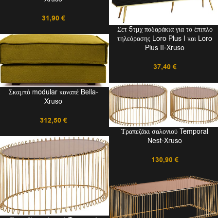
31,90
€
Σετ 5τμχ ποδαράκια για το έπιπλο
τηλεόρασης Loro Plus I και Loro
Plus II-Xruso
37,40
€
Σκαμπό modular καναπέ Bella-
Xruso
312,50
€
Τραπεζάκι σαλονιού Temporal
Nest-Xruso
130,90
€