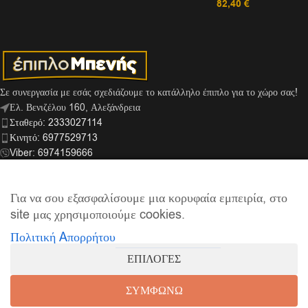
82,40
€
Σε συνεργασία με εσάς σχεδιάζουμε το κατάλληλο έπιπλο για το χώρο σας!
Ελ. Βενιζέλου 160, Αλεξάνδρεια
Σταθερό: 2333027114
Κινητό: 6977529713
Viber: 6974159666
info@mpenis.gr
Για να σου εξασφαλίσουμε μια κορυφαία εμπειρία, στο
site μας χρησιμοποιούμε cookies.
ΣΎΝΔΕΣΜΟΙ
Πολιτική Aπορρήτου
ΠΛΗΡΟΦΟΡΊΕΣ
ΕΠΙΛΟΓΕΣ
© 2026
Έπιπλο Μπενής
| Supported by
netExelixis
ΣΥΜΦΩΝΩ
0