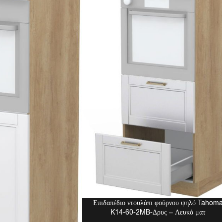
Επιδαπέδιο ντουλάπι φούρνου ψηλό Tahom
K14-60-2MB-Δρυς – Λευκό ματ