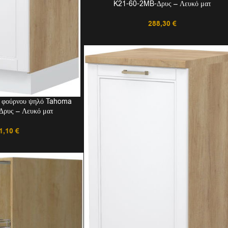
K21-60-2MB-Δρυς – Λευκό ματ
288,30
€
ι φούρνου ψηλό Tahoma
ρυς – Λευκό ματ
1,10
€