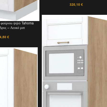
320,10
€
ι φούρνου ψηλό Tahoma
ρυς – Λευκό ματ
4,80
€