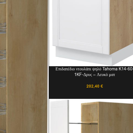
Επιδαπέδιο ντουλάπι ψηλό Tahoma K14-60
1KF-Δρυς – Λευκό ματ
202,40
€