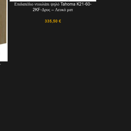
Επιδαπέδιο ντουλάπι ψηλό Tahoma K21-60-
2KF-Δρυς – Λευκό ματ
335,50
€
-