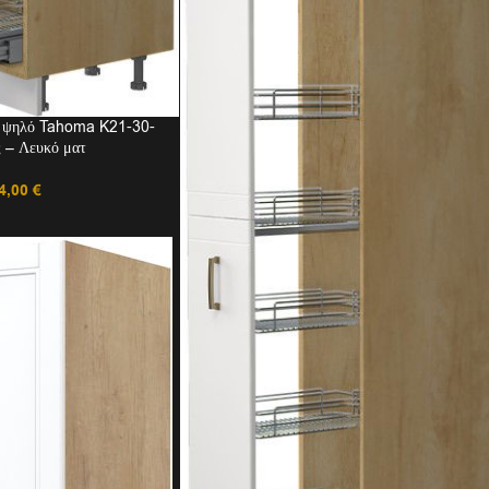
ι ψηλό Tahoma K21-30-
 – Λευκό ματ
4,00
€