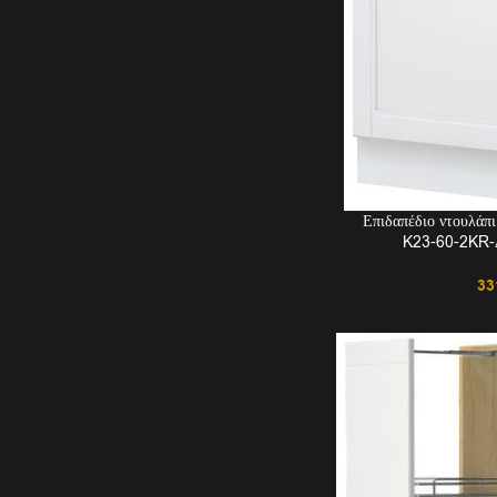
Επιδαπέδιο ντουλάπ
K23-60-2KR-Δ
33