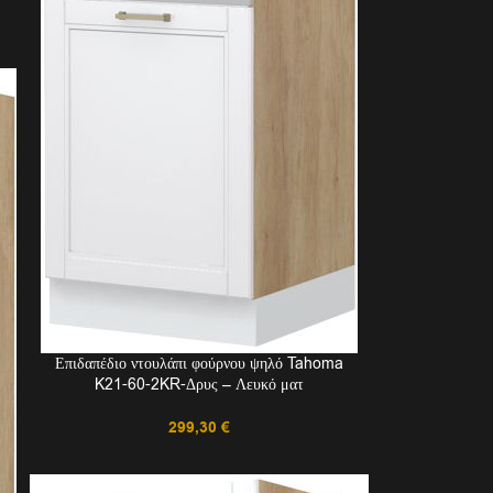
Επιδαπέδιο ντουλάπι φούρνου ψηλό Tahoma
K21-60-2KR-Δρυς – Λευκό ματ
299,30
€