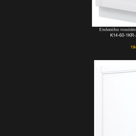
Επιδαπέδιο ντουλάπ
K14-60-1KR-Δ
19