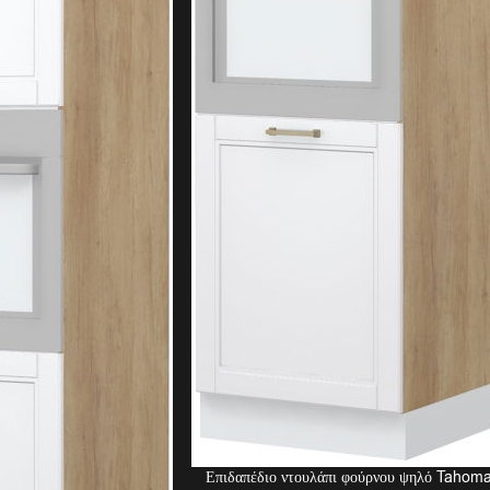
Επιδαπέδιο ντουλάπι φούρνου ψηλό Tahom