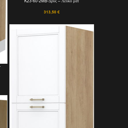
K23-60-2MB-Δρυς – Λευκό ματ
313,50
€
-