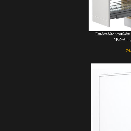
Επιδαπέδιο ντουλάπ
1KZ-Δρυς
71