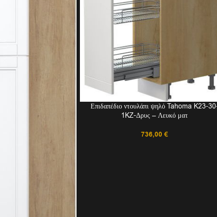
Επιδαπέδιο ντουλάπι ψηλό Tahoma K23-30
1KZ-Δρυς – Λευκό ματ
736,00
€