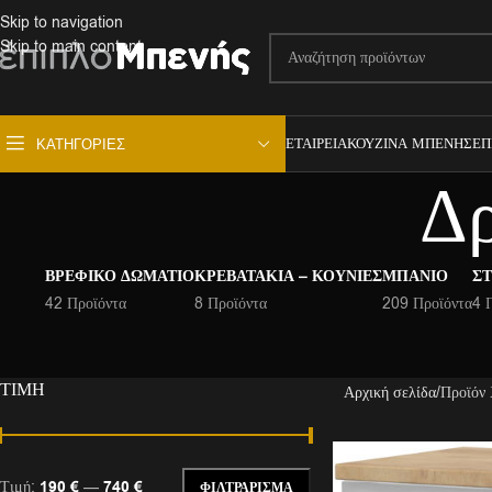
Skip to navigation
Skip to main content
ΕΤΑΙΡΕΊΑ
ΚΟΥΖΊΝΑ ΜΠΕΝΉΣ
ΕΠ
ΚΑΤΗΓΟΡΊΕΣ
Δρ
ΒΡΕΦΙΚΌ ΔΩΜΆΤΙΟ
ΚΡΕΒΑΤΆΚΙΑ – ΚΟΎΝΙΕΣ
ΜΠΆΝΙΟ
ΣΤ
42 Προϊόντα
8 Προϊόντα
209 Προϊόντα
4 
ΤΙΜΉ
Αρχική σελίδα
Προϊόν
Τιμή:
190 €
—
740 €
ΦΙΛΤΡΆΡΙΣΜΑ