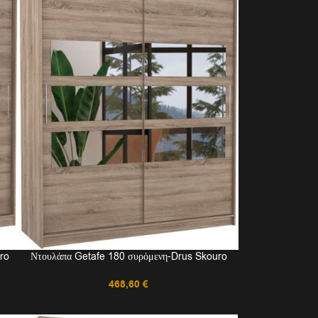
ro
Ντουλάπα Getafe 180 συρόμενη-Drus Skouro
468,60
€