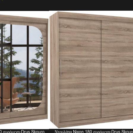
Ντουλάπα Nixon 180 συρόμενη-Drus Skour
0 συρόμενη-Drus Skouro