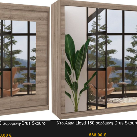
Ντουλάπα Lloyd 180 συρόμενη-Drus Skour
0 συρόμενη-Drus Skouro
538,00
€
0,80
€