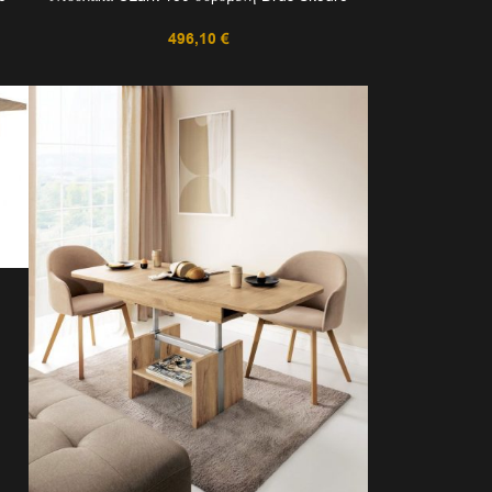
496,10
€