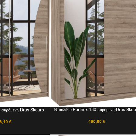
Ντουλάπα Fortnox 180 συρόμενη-Drus Skou
 συρόμενη-Drus Skouro
490,60
€
6,10
€