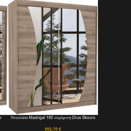
o
Ντουλάπα Madrigal 180 συρόμενη-Drus Skouro
502,70
€