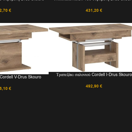
431,20
€
2,70
€
Τραπεζάκι σαλονιού Cordell I-Drus Skouro
 Cordell V-Drus Skouro
492,90
€
6,10
€