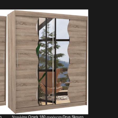
o
Ντουλάπα Ozark 180 συρόμενη-Drus Skouro