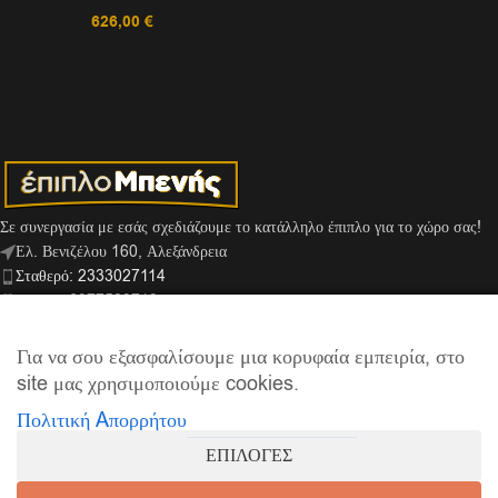
626,00
€
Σε συνεργασία με εσάς σχεδιάζουμε το κατάλληλο έπιπλο για το χώρο σας!
Ελ. Βενιζέλου 160, Αλεξάνδρεια
Σταθερό: 2333027114
Κινητό: 6977529713
Viber: 6974159666
info@mpenis.gr
Για να σου εξασφαλίσουμε μια κορυφαία εμπειρία, στο
site μας χρησιμοποιούμε cookies.
Πολιτική Aπορρήτου
ΣΎΝΔΕΣΜΟΙ
ΕΠΙΛΟΓΕΣ
ΠΛΗΡΟΦΟΡΊΕΣ