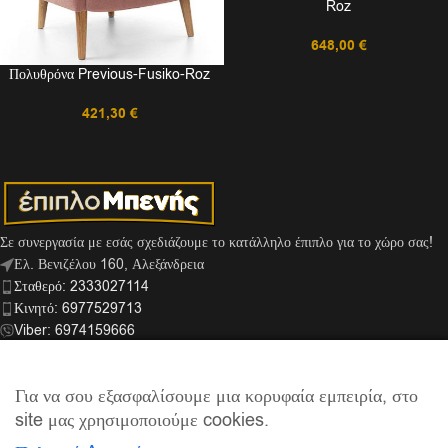
Roz
648,00
€
Πολυθρόνα Previous-Fusiko-Roz
421,30
€
Σε συνεργασία με εσάς σχεδιάζουμε το κατάλληλο έπιπλο για το χώρο σας!
Ελ. Βενιζέλου 160, Αλεξάνδρεια
Σταθερό: 2333027114
Κινητό: 6977529713
Viber: 6974159666
info@mpenis.gr
Για να σου εξασφαλίσουμε μια κορυφαία εμπειρία, στο
site μας χρησιμοποιούμε cookies.
ΣΎΝΔΕΣΜΟΙ