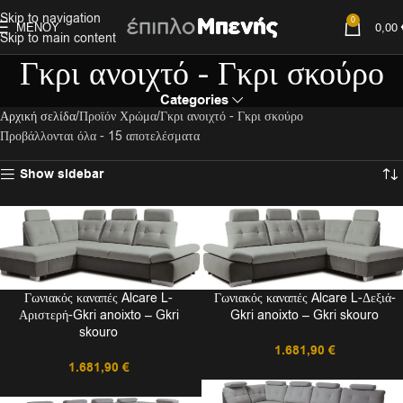
Skip to navigation
0
ΜΕΝΟΎ
0,00
Skip to main content
Γκρι ανοιχτό - Γκρι σκούρο
Categories
Αρχική σελίδα
Προϊόν Χρώμα
Γκρι ανοιχτό - Γκρι σκούρο
Προβάλλονται όλα - 15 αποτελέσματα
Show sidebar
Γωνιακός καναπές Alcare L-
Γωνιακός καναπές Alcare L-Δεξιά-
Αριστερή-Gkri anoixto – Gkri
Gkri anoixto – Gkri skouro
skouro
1.681,90
€
1.681,90
€