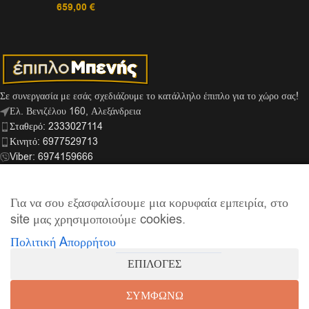
659,00
€
Σε συνεργασία με εσάς σχεδιάζουμε το κατάλληλο έπιπλο για το χώρο σας!
Ελ. Βενιζέλου 160, Αλεξάνδρεια
Σταθερό: 2333027114
Κινητό: 6977529713
Viber: 6974159666
info@mpenis.gr
Για να σου εξασφαλίσουμε μια κορυφαία εμπειρία, στο
site μας χρησιμοποιούμε cookies.
ΣΎΝΔΕΣΜΟΙ
Πολιτική Aπορρήτου
ΠΛΗΡΟΦΟΡΊΕΣ
ΕΠΙΛΟΓΕΣ
© 2026
Έπιπλο Μπενής
| Supported by
netExelixis
ΣΥΜΦΩΝΩ