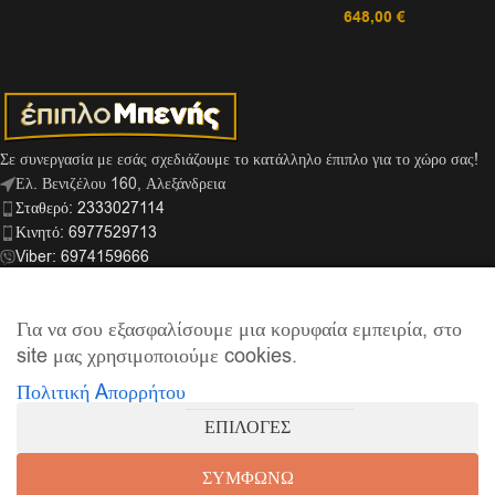
648,00
€
Σε συνεργασία με εσάς σχεδιάζουμε το κατάλληλο έπιπλο για το χώρο σας!
Ελ. Βενιζέλου 160, Αλεξάνδρεια
Σταθερό: 2333027114
Κινητό: 6977529713
Viber: 6974159666
info@mpenis.gr
Για να σου εξασφαλίσουμε μια κορυφαία εμπειρία, στο
site μας χρησιμοποιούμε cookies.
ΣΎΝΔΕΣΜΟΙ
Πολιτική Aπορρήτου
ΠΛΗΡΟΦΟΡΊΕΣ
ΕΠΙΛΟΓΕΣ
© 2026
Έπιπλο Μπενής
| Supported by
netExelixis
ΣΥΜΦΩΝΩ