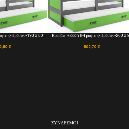
ραφίτης-Πράσινο-190 x 80
Κρεβάτι Riccon II-Γραφίτης-Πράσινο-200 x 
2,50
€
502,70
€
ΣΎΝΔΕΣΜΟΙ