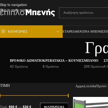
Skip to navigation
Skip to main content
ΕΤΑΙΡΕΊΑ
ΚΟΥΖΊΝΑ ΜΠΕΝΉΣ
ΕΠ
ΚΑΤΗΓΟΡΊΕΣ
Γρ
ΒΡΕΦΙΚΌ ΔΩΜΆΤΙΟ
ΚΡΕΒΑΤΆΚΙΑ – ΚΟΎΝΙΕΣ
ΜΠΆΝΙΟ
ΣΤ
42 Προϊόντα
8 Προϊόντα
209 Προϊόντα
4 
ΤΙΜΉ
Αρχική σελίδα
Προϊόν
Τιμή:
500 €
—
530 €
ΦΙΛΤΡΆΡΙΣΜΑ