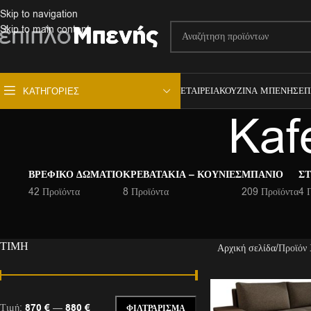
Skip to navigation
Skip to main content
ΕΤΑΙΡΕΊΑ
ΚΟΥΖΊΝΑ ΜΠΕΝΉΣ
ΕΠ
ΚΑΤΗΓΟΡΊΕΣ
Kaf
ΒΡΕΦΙΚΌ ΔΩΜΆΤΙΟ
ΚΡΕΒΑΤΆΚΙΑ – ΚΟΎΝΙΕΣ
ΜΠΆΝΙΟ
ΣΤ
42 Προϊόντα
8 Προϊόντα
209 Προϊόντα
4 
ΤΙΜΉ
Αρχική σελίδα
Προϊόν
Τιμή:
870 €
—
880 €
ΦΙΛΤΡΆΡΙΣΜΑ