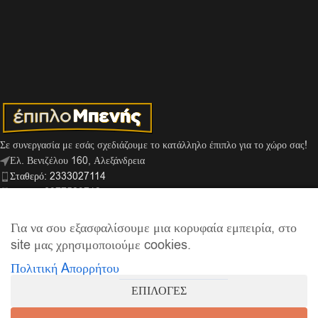
Σε συνεργασία με εσάς σχεδιάζουμε το κατάλληλο έπιπλο για το χώρο σας!
Ελ. Βενιζέλου 160, Αλεξάνδρεια
Σταθερό: 2333027114
Κινητό: 6977529713
Viber: 6974159666
info@mpenis.gr
Για να σου εξασφαλίσουμε μια κορυφαία εμπειρία, στο
site μας χρησιμοποιούμε cookies.
Πολιτική Aπορρήτου
ΣΎΝΔΕΣΜΟΙ
ΕΠΙΛΟΓΕΣ
ΠΛΗΡΟΦΟΡΊΕΣ