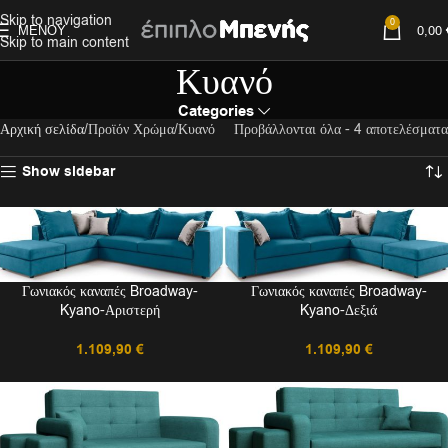
Skip to navigation
0
ΜΕΝΟΎ
0,00
Skip to main content
Κυανό
Categories
Αρχική σελίδα
Προϊόν Χρώμα
Κυανό
Προβάλλονται όλα - 4 αποτελέσματα
Show sidebar
Γωνιακός καναπές Broadway-
Γωνιακός καναπές Broadway-
Kyano-Αριστερή
Kyano-Δεξιά
1.109,90
€
1.109,90
€