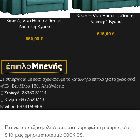
Καναπές Viva Home Τριθέσιος-
Καναπές Viva Home διθέσιος-
Αριστερή-Kyano
Αριστερή-Kyano
615,00
€
560,00
€
Σε συνεργασία με εσάς σχεδιάζουμε το κατάλληλο έπιπλο για το χώρο σας!
Ελ. Βενιζέλου 160, Αλεξάνδρεια
Σταθερό: 2333027114
Κινητό: 6977529713
Viber: 6974159666
info@mpenis.gr
Για να σου εξασφαλίσουμε μια κορυφαία εμπειρία, στο
site μας χρησιμοποιούμε cookies.
ΣΎΝΔΕΣΜΟΙ