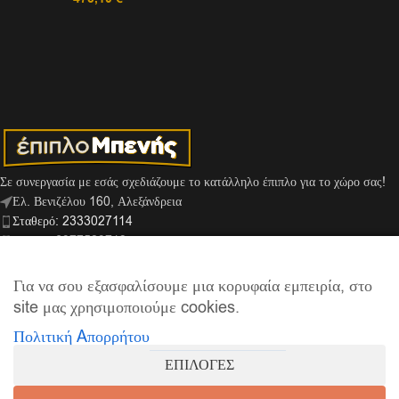
Σε συνεργασία με εσάς σχεδιάζουμε το κατάλληλο έπιπλο για το χώρο σας!
Ελ. Βενιζέλου 160, Αλεξάνδρεια
Σταθερό: 2333027114
Κινητό: 6977529713
Viber: 6974159666
info@mpenis.gr
Για να σου εξασφαλίσουμε μια κορυφαία εμπειρία, στο
site μας χρησιμοποιούμε cookies.
Πολιτική Aπορρήτου
ΣΎΝΔΕΣΜΟΙ
ΕΠΙΛΟΓΕΣ
ΠΛΗΡΟΦΟΡΊΕΣ