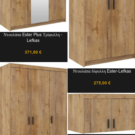
Ντουλάπα Ester Plus Τρίφυλλη -
Lefkas
371,80
€
Ντουλάπα δίφυλλη Ester-Lefkas
275,00
€