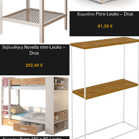
Κομοδίνο Poro-Leuko – Drus
91,20
€
Βιβλιοθήκη Novella mini-Leuko –
Drus
202,40
€