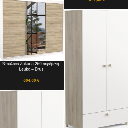
571,00
€
Ντουλάπα Zakaria 250 συρόμενη-
Leuko – Drus
604,00
€