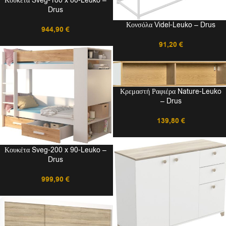
Κουκέτα Sveg-180 x 80-Leuko –
Drus
Κονσόλα Videl-Leuko – Drus
944,90
€
91,20
€
Κρεμαστή Ραφιέρα Nature-Leuko
– Drus
139,80
€
Κουκέτα Sveg-200 x 90-Leuko –
Drus
999,90
€