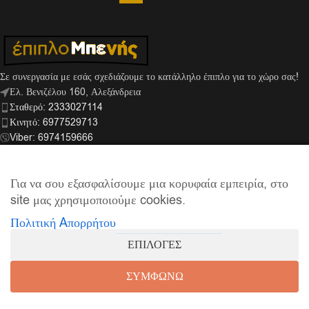
Σε συνεργασία με εσάς σχεδιάζουμε το κατάλληλο έπιπλο για το χώρο σας!
Ελ. Βενιζέλου 160, Αλεξάνδρεια
Σταθερό: 2333027114
Κινητό: 6977529713
Viber: 6974159666
info@mpenis.gr
Για να σου εξασφαλίσουμε μια κορυφαία εμπειρία, στο
site μας χρησιμοποιούμε cookies.
ΣΎΝΔΕΣΜΟΙ
Πολιτική Aπορρήτου
ΠΛΗΡΟΦΟΡΊΕΣ
ΕΠΙΛΟΓΕΣ
© 2026
Έπιπλο Μπενής
| Supported by
netExelixis
ΣΥΜΦΩΝΩ
0