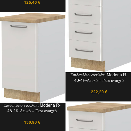
125,40
€
Επιδαπέδιο ντουλάπι Modena R-
40-4F-Λευκό – Γκρι ανοιχτό
222,20
€
Επιδαπέδιο ντουλάπι Modena R-
45-1K-Λευκό – Γκρι ανοιχτό
130,90
€