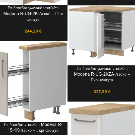
Επιδαπέδιο γωνιακό ντουλάπι
Modena R-UG-2K-Λευκό – Γκρι
ανοιχτό
244,20
€
Επιδαπέδιο γωνιακό ντουλάπι
Modena R-UG-2KZA-Λευκό –
Γκρι ανοιχτό
327,80
€
Επιδαπέδιο ντουλάπι Modena R-
15-1K-Λευκό – Γκρι ανοιχτό