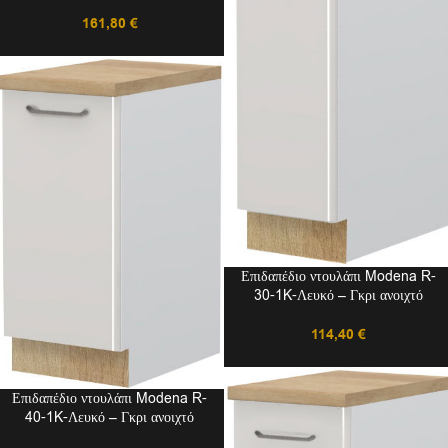
161,80
€
Επιδαπέδιο ντουλάπι Modena R-
30-1K-Λευκό – Γκρι ανοιχτό
114,40
€
Επιδαπέδιο ντουλάπι Modena R-
40-1K-Λευκό – Γκρι ανοιχτό