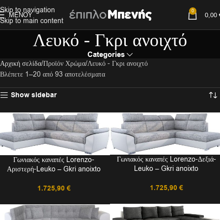
Skip to navigation
0
ΜΕΝΟΎ
0,00
Skip to main content
Λευκό - Γκρι ανοιχτό
Categories
Αρχική σελίδα
Προϊόν Χρώμα
Λευκό - Γκρι ανοιχτό
Βλέπετε 1–20 από 93 αποτελέσματα
Show sidebar
Γωνιακός καναπές Lorenzo-Δεξιά-
Γωνιακός καναπές Lorenzo-
Leuko – Gkri anoixto
Αριστερή-Leuko – Gkri anoixto
1.725,90
€
1.725,90
€