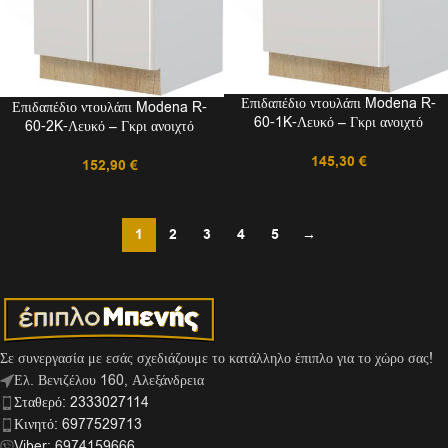
Επιδαπέδιο ντουλάπι Modena R-
Επιδαπέδιο ντουλάπι Modena R-
60-1K-Λευκό – Γκρι ανοιχτό
60-2K-Λευκό – Γκρι ανοιχτό
145,30
€
152,90
€
1
2
3
4
5
→
Σε συνεργασία με εσάς σχεδιάζουμε το κατάλληλο έπιπλο για το χώρο σας!
Ελ. Βενιζέλου 160, Αλεξάνδρεια
Σταθερό: 2333027114
Κινητό: 6977529713
Viber: 6974159666