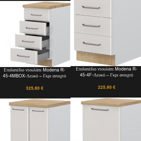
Επιδαπέδιο ντουλάπι Modena R-
Επιδαπέδιο ντουλάπι Modena R-
45-4F-Λευκό – Γκρι ανοιχτό
45-4MBOX-Λευκό – Γκρι ανοιχτό
225,60
€
325,60
€