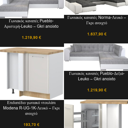
Γωνιακός καναπές Norma-Λευκό –
Γωνιακός καναπές Pueblo-
Γκρι ανοιχτό
Αριστερή-Leuko – Gkri anoixto
1.637,90
€
1.219,90
€
Γωνιακός καναπές Pueblo-Δεξιά-
Leuko – Gkri anoixto
1.219,90
€
Επιδαπέδιο γωνιακό ντουλάπι
Modena R-UG-1K-Λευκό – Γκρι
ανοιχτό
193,70
€