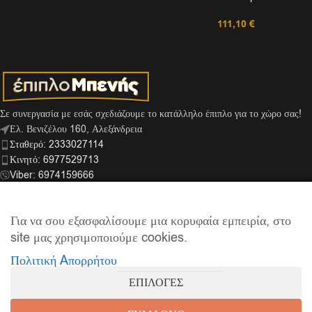
111,10
€
Σε συνεργασία με εσάς σχεδιάζουμε το κατάλληλο έπιπλο για το χώρο σας!
Ελ. Βενιζέλου 160, Αλεξάνδρεια
Σταθερό: 2333027114
Κινητό: 6977529713
Viber: 6974159666
info@mpenis.gr
Για να σου εξασφαλίσουμε μια κορυφαία εμπειρία, στο
site μας χρησιμοποιούμε cookies.
ΣΎΝΔΕΣΜΟΙ
Πολιτική Aπορρήτου
ΠΛΗΡΟΦΟΡΊΕΣ
ΕΠΙΛΟΓΕΣ
© 2026
Έπιπλο Μπενής
| Supported by
netExelixis