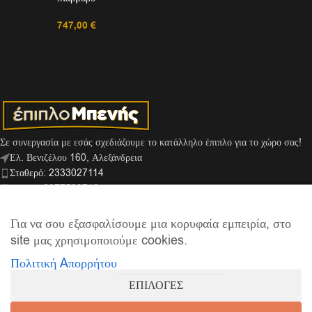
747,00
€
Σε συνεργασία με εσάς σχεδιάζουμε το κατάλληλο έπιπλο για το χώρο σας!
Ελ. Βενιζέλου 160, Αλεξάνδρεια
Σταθερό: 2333027114
Κινητό: 6977529713
Viber: 6974159666
info@mpenis.gr
Για να σου εξασφαλίσουμε μια κορυφαία εμπειρία, στο
site μας χρησιμοποιούμε cookies.
Πολιτική Aπορρήτου
ΣΎΝΔΕΣΜΟΙ
ΕΠΙΛΟΓΕΣ
ΠΛΗΡΟΦΟΡΊΕΣ