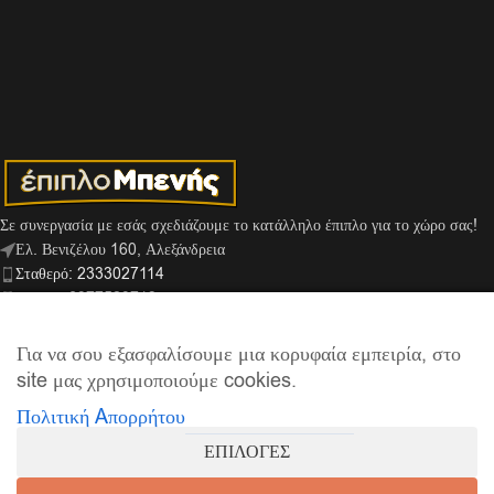
Σε συνεργασία με εσάς σχεδιάζουμε το κατάλληλο έπιπλο για το χώρο σας!
Ελ. Βενιζέλου 160, Αλεξάνδρεια
Σταθερό: 2333027114
Κινητό: 6977529713
Viber: 6974159666
info@mpenis.gr
Για να σου εξασφαλίσουμε μια κορυφαία εμπειρία, στο
site μας χρησιμοποιούμε cookies.
Πολιτική Aπορρήτου
ΣΎΝΔΕΣΜΟΙ
ΕΠΙΛΟΓΕΣ
ΠΛΗΡΟΦΟΡΊΕΣ