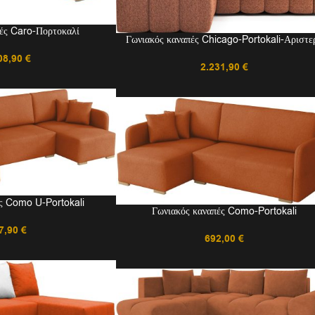
ές Caro-Πορτοκαλί
Γωνιακός καναπές Chicago-Portokali-Αριστε
08,90
€
2.231,90
€
ς Como U-Portokali
Γωνιακός καναπές Como-Portokali
7,90
€
692,00
€