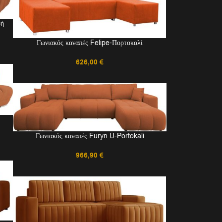
ρή
Γωνιακός καναπές Felipe-Πορτοκαλί
626,00
€
Γωνιακός καναπές Furyn U-Portokali
966,90
€