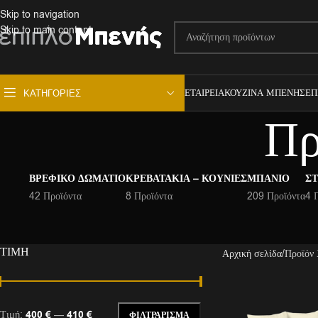
Skip to navigation
Skip to main content
ΕΤΑΙΡΕΊΑ
ΚΟΥΖΊΝΑ ΜΠΕΝΉΣ
ΕΠ
ΚΑΤΗΓΟΡΊΕΣ
Πρ
ΒΡΕΦΙΚΌ ΔΩΜΆΤΙΟ
ΚΡΕΒΑΤΆΚΙΑ – ΚΟΎΝΙΕΣ
ΜΠΆΝΙΟ
ΣΤ
42 Προϊόντα
8 Προϊόντα
209 Προϊόντα
4 
ΤΙΜΉ
Αρχική σελίδα
Προϊόν
Τιμή:
400 €
—
410 €
ΦΙΛΤΡΆΡΙΣΜΑ