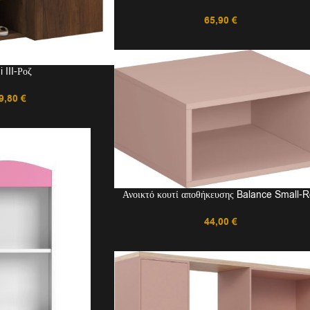
65,90
€
 III-Ροζ
9,80
€
Ανοικτό κουτί αποθήκευσης Balance Small-
44,00
€