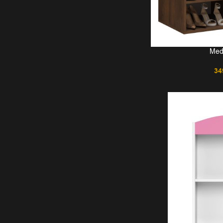
Medi
34