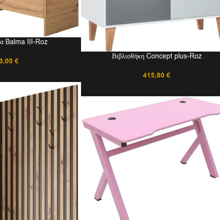
α Balma III-Roz
Βιβλιοθήκη Concept plus-Roz
3,00
€
415,80
€