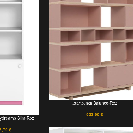
Βιβλιοθήκη Balance-Roz
933,90
€
bydreams Slim-Roz
3,70
€