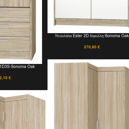
Ντουλάπα Ester 2D δίφυλλη-Sonoma Oak
370,80
€
r 1D3S-Sonoma Oak
2,10
€