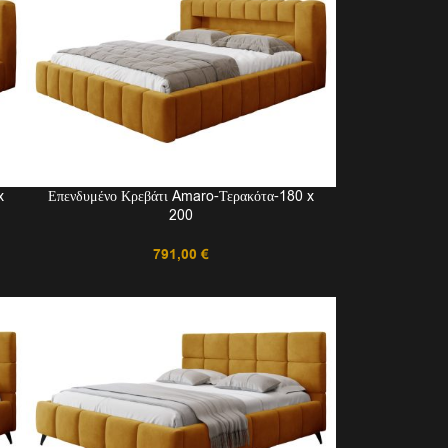
x
Επενδυμένο Κρεβάτι Amaro-Τερακότα-180 x
200
791,00
€