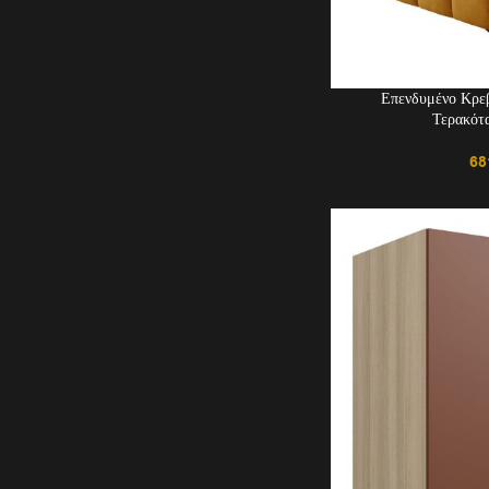
Επενδυμένο Κρεβ
Τερακότ
68