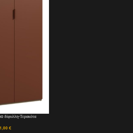
o δίφυλλη-Τερακότα
1,00
€