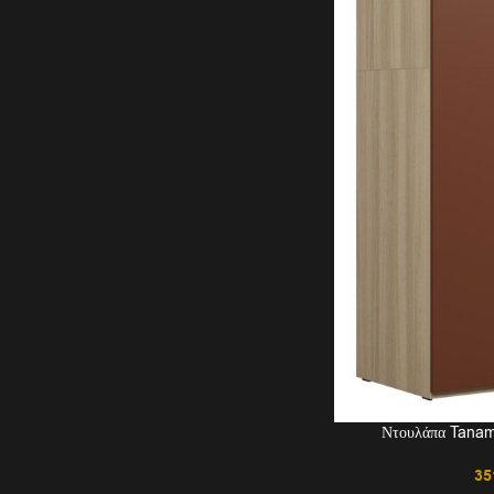
Ντουλάπα Tanam
35