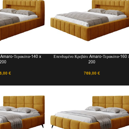
 Amaro-Τερακότα-140 x
Επενδυμένο Κρεβάτι Amaro-Τερακότα-160 
200
200
6,00
€
769,00
€