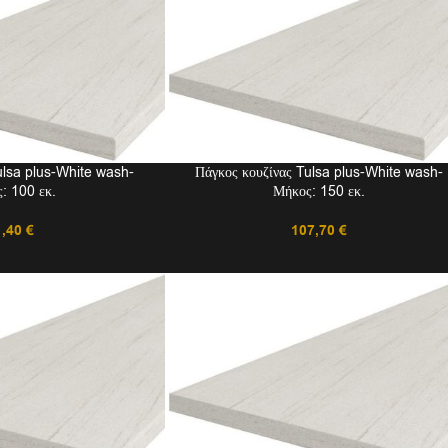
ulsa plus-White wash-
Πάγκος κουζίνας Tulsa plus-White wash-
: 100 εκ.
Μήκος: 150 εκ.
1,40
€
107,70
€