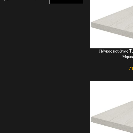
Πάγκος κουζίνας T
Μήκος
7