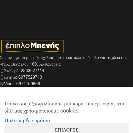
Σε συνεργασία με εσάς σχεδιάζουμε το κατάλληλο έπιπλο για το χώρο σας!
Ελ. Βενιζέλου 160, Αλεξάνδρεια
Σταθερό: 2333027114
Κινητό: 6977529713
Viber: 6974159666
info@mpenis.gr
Για να σου εξασφαλίσουμε μια κορυφαία εμπειρία, στο
site μας χρησιμοποιούμε cookies.
ΣΎΝΔΕΣΜΟΙ
Πολιτική Aπορρήτου
ΠΛΗΡΟΦΟΡΊΕΣ
ΕΠΙΛΟΓΕΣ
© 2026
Έπιπλο Μπενής
| Supported by
netExelixis