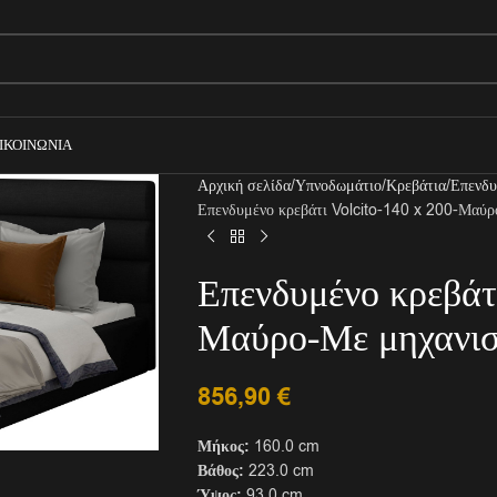
ΙΚΟΙΝΩΝΊΑ
Αρχική σελίδα
Υπνοδωμάτιο
Κρεβάτια
Επενδυ
Επενδυμένο κρεβάτι Volcito-140 x 200-Μαύ
Επενδυμένο κρεβάτ
Μαύρο-Με μηχανι
856,90
€
Μήκος:
160.0 cm
Βάθος:
223.0 cm
Ύψος:
93.0 cm