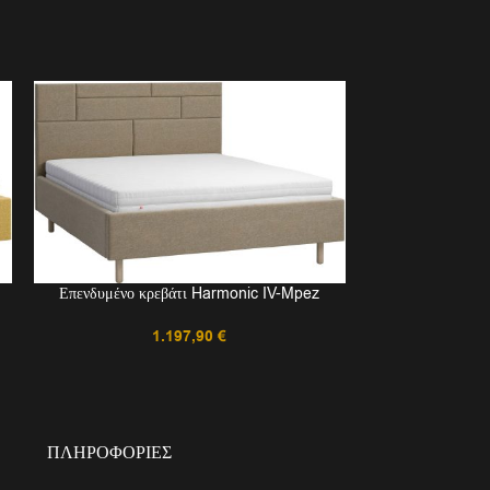
Επενδυμένο κρεβ
Επενδυμένο κρεβάτι Harmonic IV-Mpez
1.197,90
€
ΠΛΗΡΟΦΟΡΊΕΣ