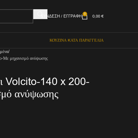
0
ΣΎΝΔΕΣΗ / ΕΓΓΡΑΦΉ
0,00
€
ΚΟΥΖΊΝΑ KΑΤΆ ΠΑΡΑΓΓΕΛΊΑ
μένα
ρο-Με μηχανισμό ανύψωσης
ι Volcito-140 x 200-
σμό ανύψωσης