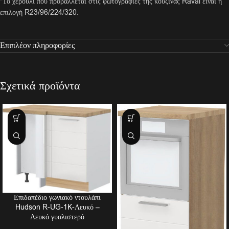
*Το χερούλι που προβάλλεται στις φωτογραφίες της κουζίνας Raval είναι η
επιλογή R23/96/224/320.
Επιπλέον πληροφορίες
Σχετικά προϊόντα
Επιδαπέδιο γωνιακό ντουλάπι
Hudson R-UG-1K-Λευκό –
Λευκό γυαλιστερό