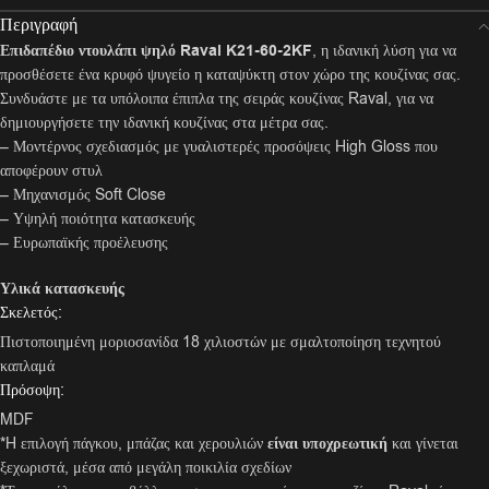
Περιγραφή
Επιδαπέδιο ντουλάπι ψηλό Raval K21-60-2KF
, η ιδανική λύση για να
προσθέσετε ένα κρυφό ψυγείο η καταψύκτη στον χώρο της κουζίνας σας.
Συνδυάστε με τα υπόλοιπα έπιπλα της σειράς κουζίνας Raval, για να
δημιουργήσετε την ιδανική κουζίνας στα μέτρα σας.
– Μοντέρνος σχεδιασμός με γυαλιστερές προσόψεις High Gloss που
αποφέρουν στυλ
– Μηχανισμός Soft Close
– Υψηλή ποιότητα κατασκευής
– Ευρωπαϊκής προέλευσης
Υλικά κατασκευής
Σκελετός:
Πιστοποιημένη μοριοσανίδα 18 χιλιοστών με σμαλτοποίηση τεχνητού
καπλαμά
Πρόσοψη:
MDF
*H επιλογή πάγκου, μπάζας και χερουλιών
είναι υποχρεωτική
και γίνεται
ξεχωριστά, μέσα από μεγάλη ποικιλία σχεδίων