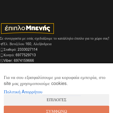
Σε συνεργασία με εσάς σχεδιάζουμε το κατάλληλο έπιπλο για το χώρο σας!
Ελ. Βενιζέλου 160, Αλεξάνδρεια
Σταθερό: 2333027114
Κινητό: 6977529713
Viber: 6974159666
info@mpenis.gr
Για να σου εξασφαλίσουμε μια κορυφαία εμπειρία, στο
site μας χρησιμοποιούμε cookies.
ΣΎΝΔΕΣΜΟΙ
Πολιτική Aπορρήτου
ΠΛΗΡΟΦΟΡΊΕΣ
ΕΠΙΛΟΓΕΣ
© 2026
Έπιπλο Μπενής
| Supported by
netExelixis
ΣΥΜΦΩΝΩ