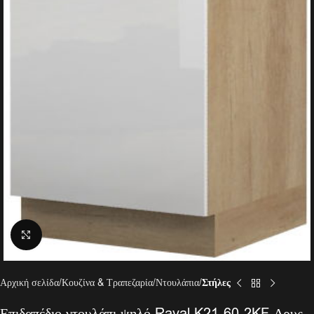
Click to enlarge
Αρχική σελίδα
Κουζίνα & Τραπεζαρία
Ντουλάπια
Στήλες
Επιδαπέδιο ντουλάπι ψηλό Raval K21-60-2KF-Δρυς