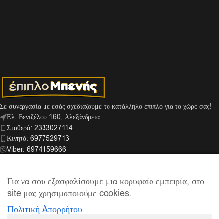
Σε συνεργασία με εσάς σχεδιάζουμε το κατάλληλο έπιπλο για το χώρο σας!
Ελ. Βενιζέλου 160, Αλεξάνδρεια
Σταθερό: 2333027114
Κινητό: 6977529713
Viber: 6974159666
info@mpenis.gr
Για να σου εξασφαλίσουμε μια κορυφαία εμπειρία, στο
site μας χρησιμοποιούμε cookies.
ΣΎΝΔΕΣΜΟΙ
Πολιτική Aπορρήτου
ΠΛΗΡΟΦΟΡΊΕΣ