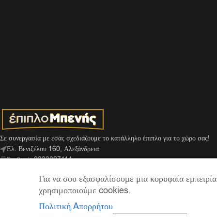
Σε συνεργασία με εσάς σχεδιάζουμε το κατάλληλο έπιπλο για το χώρο σας!
Ελ. Βενιζέλου 160, Αλεξάνδρεια
Σταθερό: 2333027114
Κινητό: 6977529713
Για να σου εξασφαλίσουμε μια κορυφαία εμπειρία,
Viber: 6974159666
χρησιμοποιούμε cookies.
info@mpenis.gr
Πολιτική Aπορρήτου