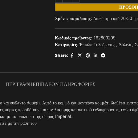
ΠΡΟΣΘΉ
Χρόνος παράδοσης:
Διαθέσιμο από 20-30 ημ
Κωδικός προϊόντος:
162800209
Κατηγορίες:
Έπιπλα Τηλεόρασης
,
Ξύλινα
,
Σ
Share:
ΠΕΡΙΓΡΑΦΉ
ΕΠΙΠΛΈΟΝ ΠΛΗΡΟΦΟΡΊΕΣ
ο και ευέλικτο design. Αυτό το κομψό και μοντέρνο κομμάτι διαθέτει εντυπω
ς πόρτες προσθέτουν μια πινελιά υφής και οπτικού ενδιαφέροντος, ενώ ο άφ
και με τα υπόλοιπα της σειράς Imperial.
είτε με την βάση του