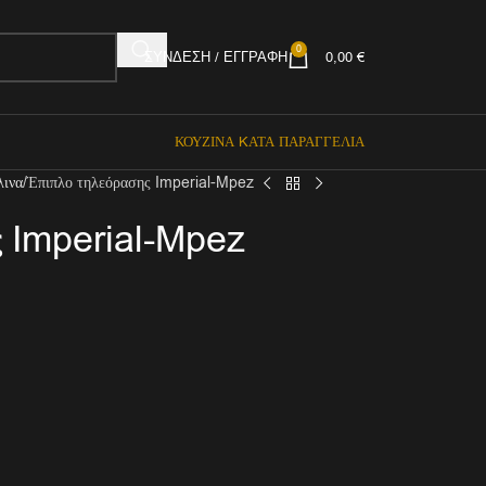
0
ΣΎΝΔΕΣΗ / ΕΓΓΡΑΦΉ
0,00
€
ΚΟΥΖΊΝΑ KΑΤΆ ΠΑΡΑΓΓΕΛΊΑ
λινα
Έπιπλο τηλεόρασης Imperial-Mpez
ς Imperial-Mpez