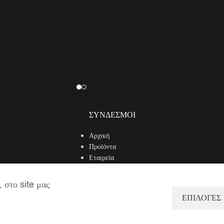
ΣΎΝΔΕΣΜΟΙ
Αρχική
Προϊόντα
Εταιρεία
Κουζίνα Kατά παραγγελία
Λογαριασμός
 στο site μας
Επικοινωνία
ΕΠΙΛΟΓΕΣ