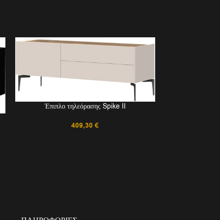
Έπιπλο τηλεόρασης Spike II
409,30
€
Σύνθεση σαλον