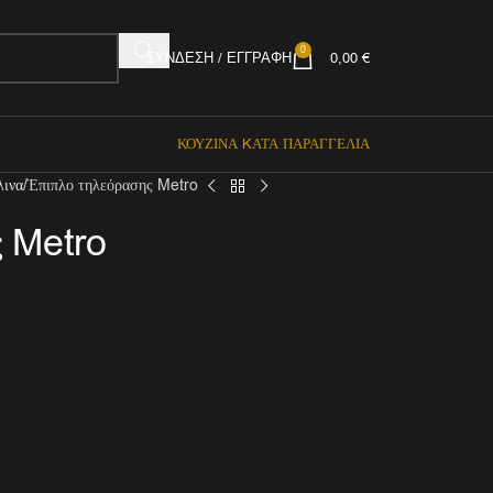
0
ΣΎΝΔΕΣΗ / ΕΓΓΡΑΦΉ
0,00
€
ΚΟΥΖΊΝΑ KΑΤΆ ΠΑΡΑΓΓΕΛΊΑ
λινα
Έπιπλο τηλεόρασης Metro
ς Metro