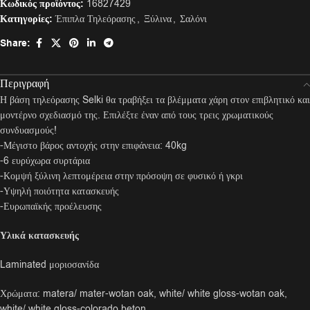
Κωδικός προϊόντος:
16827429
Κατηγορίες:
Έπιπλα Τηλεόρασης
,
Ξύλινα
,
Σαλόνι
Share:
Περιγραφή
Η βάση τηλεόρασης Selki θα τραβήξει τα βλέμματα χάρη στον επιβλητικό και
μοντέρνο σχεδιασμό της. Επιλέξτε έναν από τους τρεις χρωματικούς
συνδυασμούς!
-Μέγιστο βάρος αντοχής στην επιφάνεια: 40kg
-6 ευρύχωρα συρτάρια
-Κομψή ξύλινη λεπτομέρεια στην πρόσοψη σε φυσικό ή γκρι
-Υψηλή ποιότητα κατασκευής
-Ευρωπαϊκής προέλευσης
Υλικά κατασκευής
Laminated μοριοσανίδα
Χρώματα: matera/ mater-wotan oak, white/ white gloss-wotan oak,
white/ white gloss-colorado beton