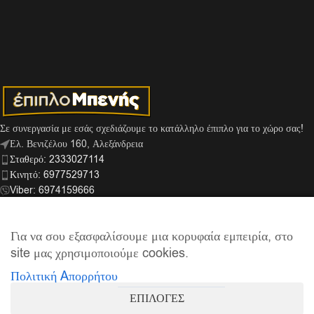
Σε συνεργασία με εσάς σχεδιάζουμε το κατάλληλο έπιπλο για το χώρο σας!
Ελ. Βενιζέλου 160, Αλεξάνδρεια
Σταθερό: 2333027114
Κινητό: 6977529713
Viber: 6974159666
info@mpenis.gr
Για να σου εξασφαλίσουμε μια κορυφαία εμπειρία, στο
site μας χρησιμοποιούμε cookies.
ΣΎΝΔΕΣΜΟΙ
Πολιτική Aπορρήτου
ΠΛΗΡΟΦΟΡΊΕΣ
ΕΠΙΛΟΓΕΣ
© 2026
Έπιπλο Μπενής
| Supported by
netExelixis