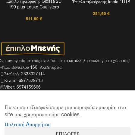
Έπιπλο τηλεόρασης Glossa 2D
Έπιπλο τηλεόρασης Imola 1D1S
190 plus-Leuko Gualistero
281,60
€
511,60
€
Σε συνεργασία με εσάς σχεδιάζουμε το κατάλληλο έπιπλο για το χώρο σας!
Ελ. Βενιζέλου 160, Αλεξάνδρεια
Σταθερό: 2333027114
Κινητό: 6977529713
Viber: 6974159666
info@mpenis.gr
Για να σου εξασφαλίσουμε μια κορυφαία εμπειρία, στο
site μας χρησιμοποιούμε cookies.
ΣΎΝΔΕΣΜΟΙ
Πολιτική Aπορρήτου
ΠΛΗΡΟΦΟΡΊΕΣ
ΕΠΙΛΟΓΕΣ