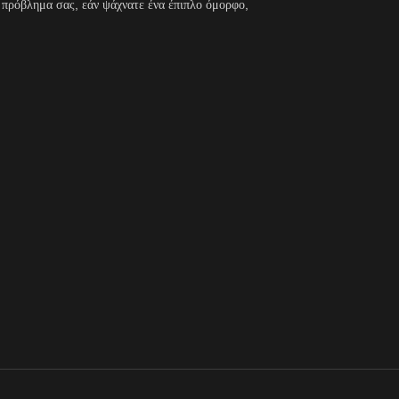
ο πρόβλημα σας, εάν ψάχνατε ένα έπιπλο όμορφο,