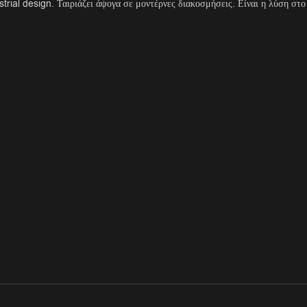
trial design. Ταιριάζει άψογα σε μοντέρνες διακοσμήσεις. Είναι η λύση στ