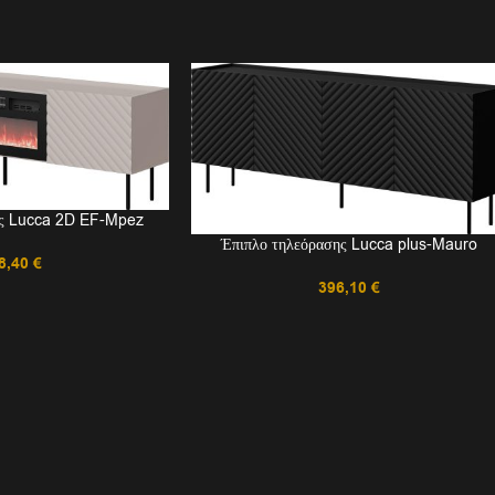
ης Lucca 2D EF-Mpez
Έπιπλο τηλεόρασης Lucca plus-Mauro
8,40
€
396,10
€