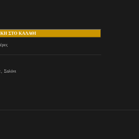
ΚΗ ΣΤΟ ΚΑΛΆΘΙ
έρες
ά
,
Σαλόνι