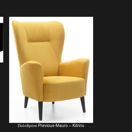
Σύνθεση σ
Πολυθρόνα Previous-Mauro – Kitrino