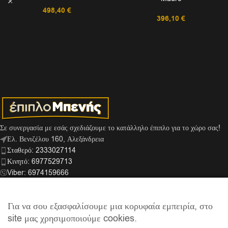
498,40
€
396,10
€
Σε συνεργασία με εσάς σχεδιάζουμε το κατάλληλο έπιπλο για το χώρο σας!
Ελ. Βενιζέλου 160, Αλεξάνδρεια
Σταθερό: 2333027114
Κινητό: 6977529713
Viber: 6974159666
info@mpenis.gr
Για να σου εξασφαλίσουμε μια κορυφαία εμπειρία, στο
site μας χρησιμοποιούμε cookies.
ΣΎΝΔΕΣΜΟΙ