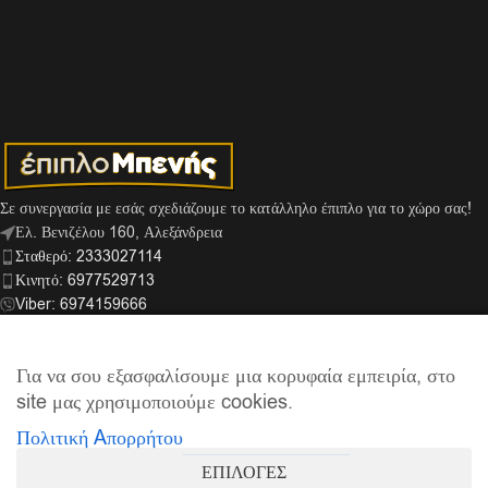
Σε συνεργασία με εσάς σχεδιάζουμε το κατάλληλο έπιπλο για το χώρο σας!
Ελ. Βενιζέλου 160, Αλεξάνδρεια
Σταθερό: 2333027114
Κινητό: 6977529713
Viber: 6974159666
info@mpenis.gr
Για να σου εξασφαλίσουμε μια κορυφαία εμπειρία, στο
site μας χρησιμοποιούμε cookies.
ΣΎΝΔΕΣΜΟΙ
Πολιτική Aπορρήτου
ΠΛΗΡΟΦΟΡΊΕΣ
ΕΠΙΛΟΓΕΣ
© 2026
Έπιπλο Μπενής
| Supported by
netExelixis