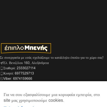
Σε συνεργασία με εσάς σχεδιάζουμε το κατάλληλο έπιπλο για το χώρο σας!
Ελ. Βενιζέλου 160, Αλεξάνδρεια
Σταθερό: 2333027114
Κινητό: 6977529713
Viber: 6974159666
info@mpenis.gr
Για να σου εξασφαλίσουμε μια κορυφαία εμπειρία, στο
site μας χρησιμοποιούμε cookies.
ΣΎΝΔΕΣΜΟΙ