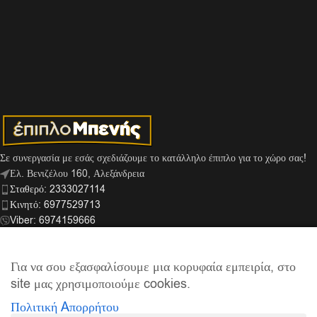
Σε συνεργασία με εσάς σχεδιάζουμε το κατάλληλο έπιπλο για το χώρο σας!
Ελ. Βενιζέλου 160, Αλεξάνδρεια
Σταθερό: 2333027114
Κινητό: 6977529713
Viber: 6974159666
info@mpenis.gr
Για να σου εξασφαλίσουμε μια κορυφαία εμπειρία, στο
site μας χρησιμοποιούμε cookies.
ΣΎΝΔΕΣΜΟΙ
Πολιτική Aπορρήτου
ΠΛΗΡΟΦΟΡΊΕΣ