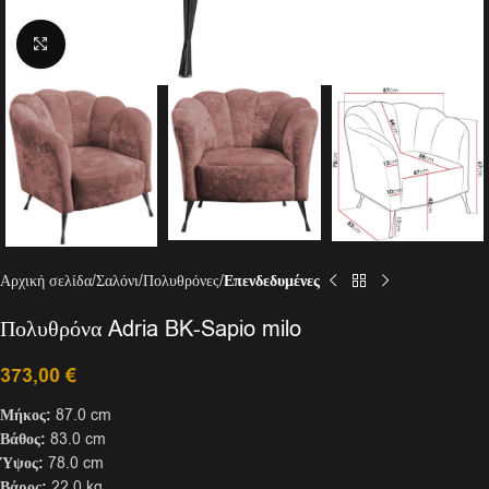
Click to enlarge
Αρχική σελίδα
Σαλόνι
Πολυθρόνες
Επενδεδυμένες
Πολυθρόνα Adria BK-Sapio milo
373,00
€
Μήκος:
87.0 cm
Βάθος:
83.0 cm
Ύψος:
78.0 cm
Βάρος:
22.0 kg