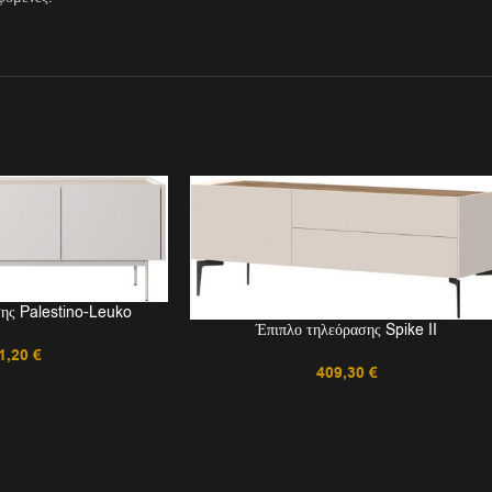
σης Palestino-Leuko
Έπιπλο τηλεόρασης Spike II
1,20
€
409,30
€