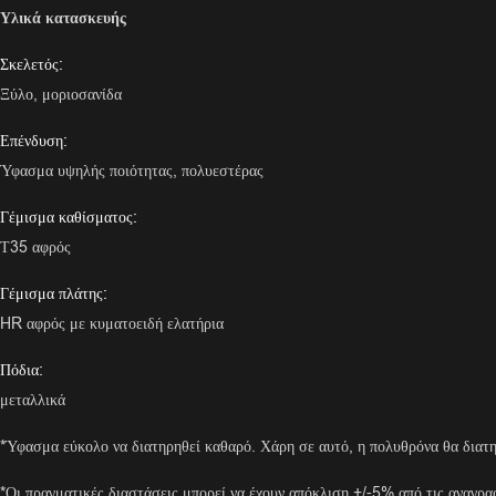
Υλικά κατασκευής
Σκελετός:
Ξύλο, μοριοσανίδα
Επένδυση:
Ύφασμα υψηλής ποιότητας, πολυεστέρας
Γέμισμα καθίσματος:
Τ35 αφρός
Γέμισμα πλάτης:
HR αφρός με κυματοειδή ελατήρια
Πόδια:
μεταλλικά
*Ύφασμα εύκολο να διατηρηθεί καθαρό. Χάρη σε αυτό, η πολυθρόνα θα διατηρ
*Οι πραγματικές διαστάσεις μπορεί να έχουν απόκλιση +/-5% από τις αναγρα