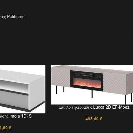
 της Polihome
Έπιπλο τηλεόρασης Lucca 2D EF-Mpez
ρασης Imola 1D1S
498,40
€
1,60
€