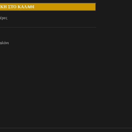
ΚΗ ΣΤΟ ΚΑΛΆΘΙ
έρες
αλόνι