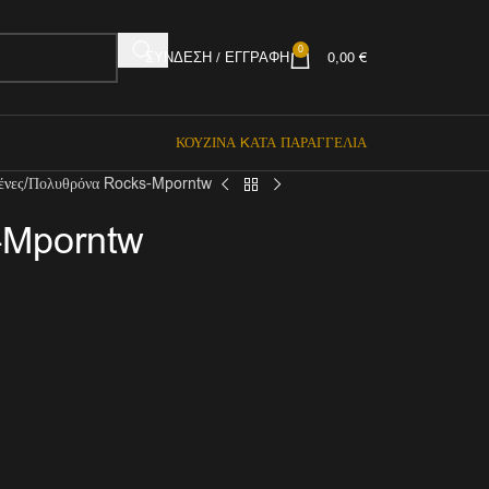
0
ΣΎΝΔΕΣΗ / ΕΓΓΡΑΦΉ
0,00
€
ΚΟΥΖΊΝΑ KΑΤΆ ΠΑΡΑΓΓΕΛΊΑ
ένες
Πολυθρόνα Rocks-Mporntw
-Mporntw