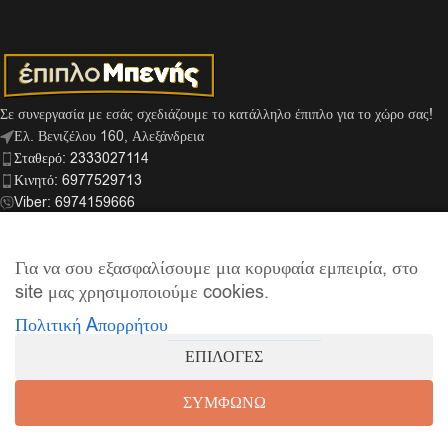
Σε συνεργασία με εσάς σχεδιάζουμε το κατάλληλο έπιπλο για το χώρο σας!
Ελ. Βενιζέλου 160, Αλεξάνδρεια
Σταθερό: 2333027114
Κινητό: 6977529713
Viber: 6974159666
info@mpenis.gr
Για να σου εξασφαλίσουμε μια κορυφαία εμπειρία, στο
site μας χρησιμοποιούμε cookies.
ΣΎΝΔΕΣΜΟΙ
Πολιτική Aπορρήτου
ΠΛΗΡΟΦΟΡΊΕΣ
ΕΠΙΛΟΓΕΣ
© 2026
Έπιπλο Μπενής
| Supported by
netExelixis
ΣΥΜΦΩΝΩ
0